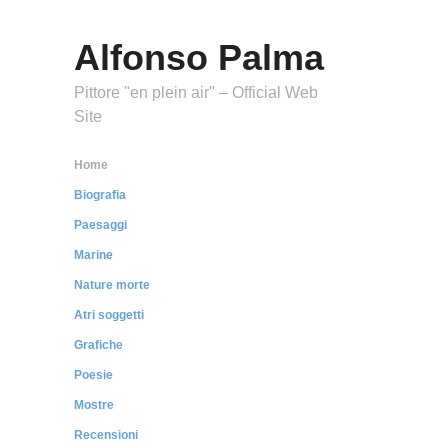
Alfonso Palma
Pittore "en plein air" – Official Web
Site
Home
Biografia
Paesaggi
Marine
Nature morte
Atri soggetti
Grafiche
Poesie
Mostre
Recensioni