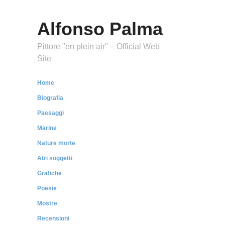
Alfonso Palma
Pittore "en plein air" – Official Web
Site
Home
Biografia
Paesaggi
Marine
Nature morte
Atri soggetti
Grafiche
Poesie
Mostre
Recensioni