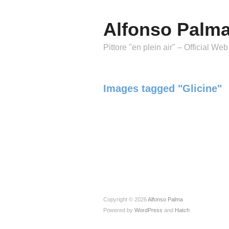
Alfonso Palm
Pittore "en plein air" – Official Web
Images tagged "Glicine"
Copyright © 2026
Alfonso Palma
Powered by
WordPress
and
Hatch