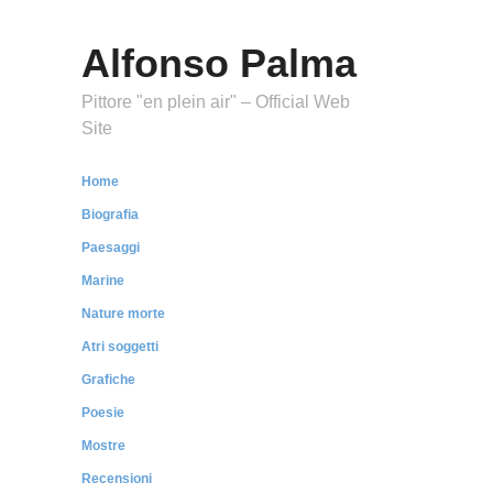
Alfonso Palma
Pittore "en plein air" – Official Web
Site
Home
Biografia
Paesaggi
Marine
Nature morte
Atri soggetti
Grafiche
Poesie
Mostre
Recensioni