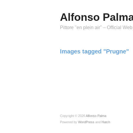
Alfonso Palm
Pittore "en plein air" – Official Web
Images tagged "Prugne"
Copyright © 2026
Alfonso Palma
Powered by
WordPress
and
Hatch