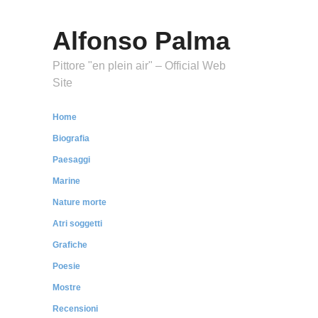
Alfonso Palma
Pittore "en plein air" – Official Web
Site
Home
Biografia
Paesaggi
Marine
Nature morte
Atri soggetti
Grafiche
Poesie
Mostre
Recensioni