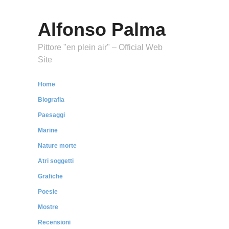
Alfonso Palma
Pittore "en plein air" – Official Web
Site
Home
Biografia
Paesaggi
Marine
Nature morte
Atri soggetti
Grafiche
Poesie
Mostre
Recensioni