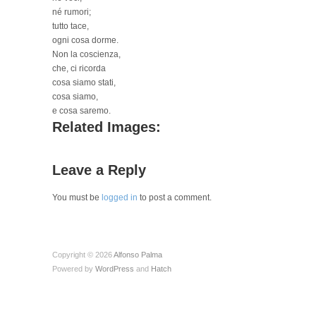
né rumori;
tutto tace,
ogni cosa dorme.
Non la coscienza,
che, ci ricorda
cosa siamo stati,
cosa siamo,
e cosa saremo.
Related Images:
Leave a Reply
You must be
logged in
to post a comment.
Copyright © 2026
Alfonso Palma
Powered by
WordPress
and
Hatch