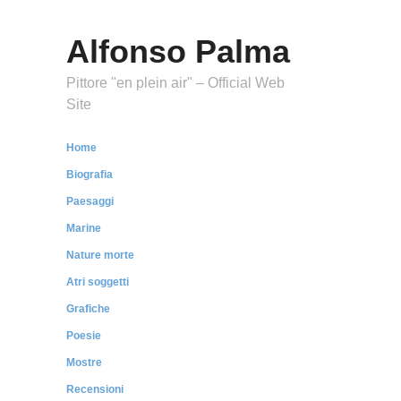
Alfonso Palma
Pittore "en plein air" – Official Web
Site
Home
Biografia
Paesaggi
Marine
Nature morte
Atri soggetti
Grafiche
Poesie
Mostre
Recensioni