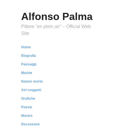
Alfonso Palma
Pittore "en plein air" – Official Web
Site
Home
Biografia
Paesaggi
Marine
Nature morte
Atri soggetti
Grafiche
Poesie
Mostre
Recensioni