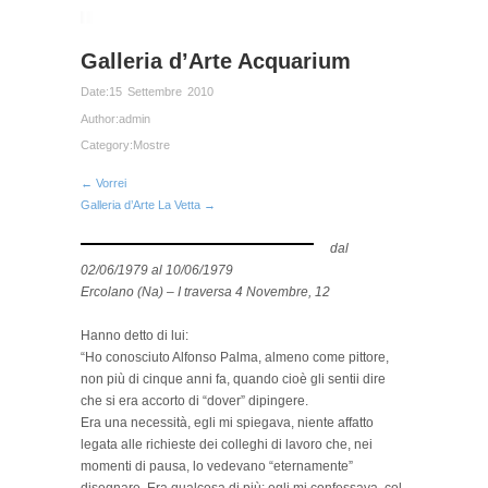
Galleria d’Arte Acquarium
Date:
15 Settembre 2010
Author:
admin
Category:
Mostre
← Vorrei
Galleria d’Arte La Vetta →
dal
02/06/1979 al 10/06/1979
Ercolano (Na) – I traversa 4 Novembre, 12
Hanno detto di lui:
“Ho conosciuto Alfonso Palma, almeno come pittore,
non più di cinque anni fa, quando cioè gli sentii dire
che si era accorto di “dover” dipingere.
Era una necessità, egli mi spiegava, niente affatto
legata alle richieste dei colleghi di lavoro che, nei
momenti di pausa, lo vedevano “eternamente”