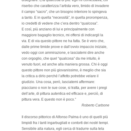
disegnare. Era qualcosa di più: egli mi confessava, col
riserbo che caratterizza l’artista vero, timido di invadere
il campo “sacro”, che un bisogno interiore lo spingeva
a tanto. E in quella “necessità”, in quella prorompenza,
io credetti di vedere che c’era dentro “qualcosa”.
E così, più anziano di lui e principalmente con
maggiore bagaglio tecnico, mi offersi di indicargli la
via. E di via questo pittore ne ha fatta. Se è vero che,
dalle prime timide prove e dall’ovvio impaccio iniziale,
vedo oggi con ammirazione, e lasciatemi dire anche
con orgoglio, che quel “qualcosa” da me intuito, è
venuto fuori, ed anche alla maniera grossa. Chi è oggi
questo pittore non più giovanissimo, è meglio che sia
la critica a dirlo perché l’affetto potrebbe velare il
giudizio. Una cosa, però, lasciatemi affermare:
piacciano o non le sue cose, si tratta, per avere i pregi
dell’arte, di pittura autentica ed efficace e, perciò, di
pittura vera. E questo non è poco.”
Roberto Carbone
Il discorso pittorico di Alfonso Palma è uno di quelli più
limpidi fra i tanti ingarbugliati e contorti dei nostri tempi.
Sensibile alla natura, egli cerca di tradurre sulla tela